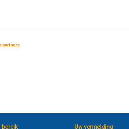
e partners
e bereik
Uw vermelding