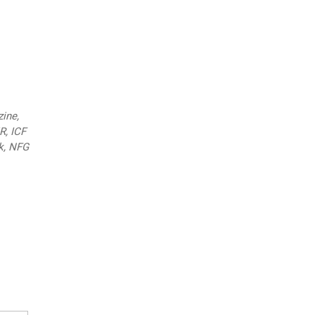
ine,
R, ICF
k, NFG