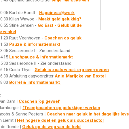
09.40 Opening dagvoorzitter
Anje-Marijcke van
10.05 Bart de Bondt -
Happiness@work
10.30 Kilian Wawoe -
Maakt geld gelukkig?
10.55 Stine Jensen -
Go East - Geluk uit de
e winkel
11.20 Ruut Veenhoven -
Coachen op geluk
11.50
Pauze & informatiemarkt
13.05 Sessieronde I - Zie onderstaand
14.15
Lunchpauze & informatiemarkt
15.30 Sessieronde II - Zie onderstaand
16.15 Guido Thys -
Geluk is zoals winst: erg overroepen
16.30 Afsluiting dagvoorzitter
Anje-Marijcke van Boxtel
18.00
Borrel & informatiemarkt
:
 van Dam |
Coachen ‘op gevoel’
Hamburger |
(Team)coachen op gelukkiger werken
Jacobs & Sanne Peeters |
Coachen naar geluk in het dagelijks lev
n Liemt |
Het hogere doel en geluk als succesfactor
l de Ronde |
Geluk op de weg van de held