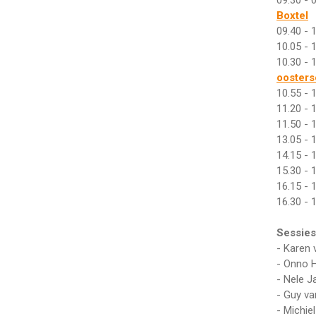
09.30 - 
Boxtel
09.40 - 
10.05 - 
10.30 - 
oosters
10.55 - 
11.20 - 
11.50 - 
13.05 - 
14.15 - 
15.30 - 
16.15 - 
16.30 - 
Sessies
- Karen
- Onno 
- Nele 
- Guy va
- Michie