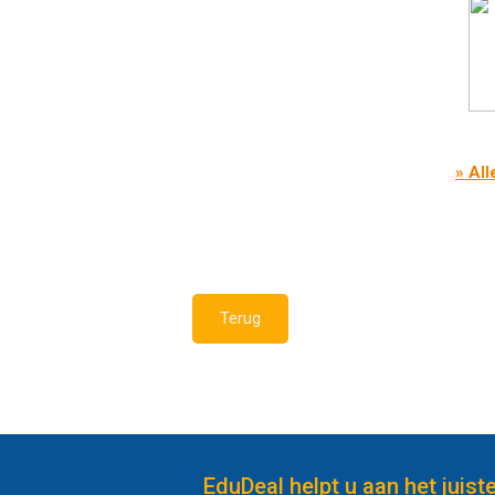
» All
Terug
EduDeal helpt u aan het juist