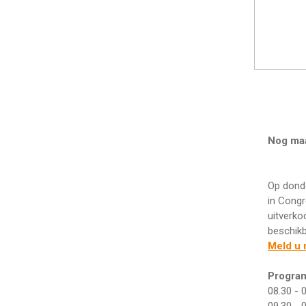
Nog maa
Op donde
in Congr
uitverko
beschik
Meld u 
Progra
08.30 - 