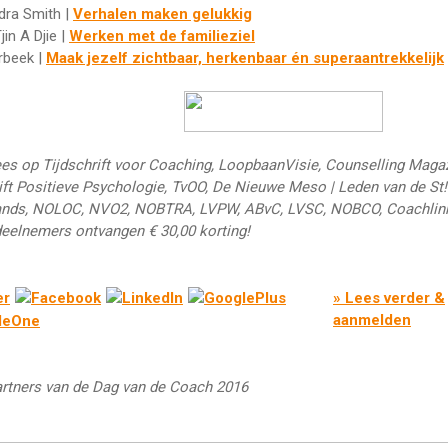
dra Smith |
Verhalen maken gelukkig
Tjin A Djie |
Werken met de familieziel
erbeek |
Maak jezelf zichtbaar, herkenbaar én superaantrekkelijk
s op Tijdschrift voor Coaching, LoopbaanVisie, Counselling Magaz
ift Positieve Psychologie, TvOO, De Nieuwe Meso | Leden van de St!
ands, NOLOC, NVO2, NOBTRA, LVPW, ABvC, LVSC, NOBCO, Coachlin
eelnemers ontvangen € 30,00 korting!
» Lees verder &
aanmelden
rtners van de Dag van de Coach 2016