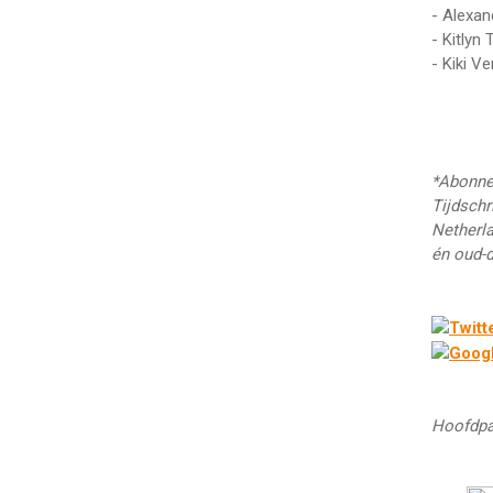
- Alexan
- Kitlyn 
- Kiki V
*Abonnee
Tijdschr
Netherl
én oud-d
Hoofdpa