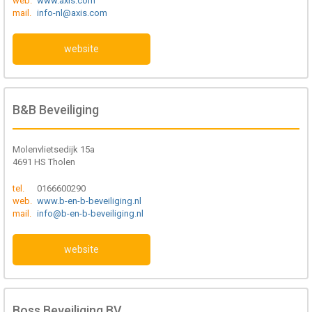
web.
www.axis.com
mail.
info-nl@axis.com
website
B&B Beveiliging
Molenvlietsedijk 15a
4691 HS Tholen
tel.
0166600290
web.
www.b-en-b-beveiliging.nl
mail.
info@b-en-b-beveiliging.nl
website
Boss Beveiliging BV