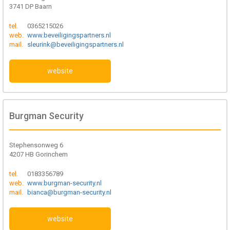
3741 DP Baarn
tel.
0365215026
web.
www.beveiligingspartners.nl
mail.
sleurink@beveiligingspartners.nl
website
Burgman Security
Stephensonweg 6
4207 HB Gorinchem
tel.
0183356789
web.
www.burgman-security.nl
mail.
bianca@burgman-security.nl
website