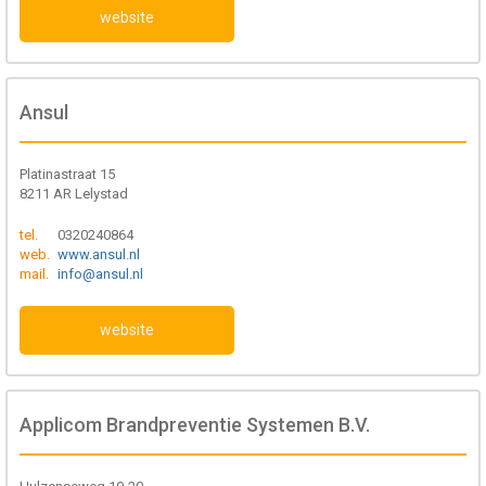
website
Ansul
Platinastraat 15
8211 AR Lelystad
tel.
0320240864
web.
www.ansul.nl
mail.
info@ansul.nl
website
Applicom Brandpreventie Systemen B.V.