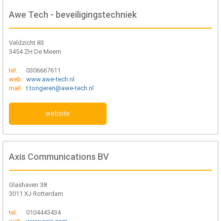
Awe Tech - beveiligingstechniek
Veldzicht 83
3454 ZH De Meern
tel.
0306667611
web.
www.awe-tech.nl
mail.
t.tongeren@awe-tech.nl
website
Axis Communications BV
Glashaven 38
3011 XJ Rotterdam
tel.
0104443434