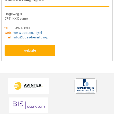
Hogeweg 8
5751 KX Deurne
tel.
0492450988
web.
www.bossecurity.nl
mail.
info@boss-beveiliging.nl
website