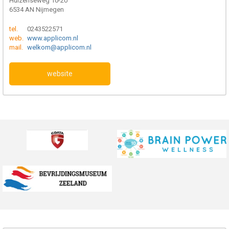
Hulzenseweg 10-20
6534 AN Nijmegen
tel.
0243522571
web.
www.applicom.nl
mail.
welkom@applicom.nl
website