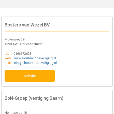
Bosters van Wezel BV
Molenweg 29
4698 AW Oud-Vossemeer
tel.
0166672623
web.
www.elonbrandbeveiliging.nl
mail.
info@elonbrandbeveiliging.nl
website
BpN-Groep (vestiging Baarn)
Hermesweg 18