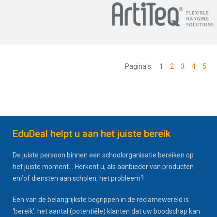
Pagina's:
1
2
3
4
5
EduDeal helpt u aan het juiste bereik
De juiste persoon binnen een schoolorganisatie bereiken op
het juiste moment... Herkent u, als aanbieder van producten
en/of diensten aan scholen, het probleem?
Een van de belangrijkste begrippen in de reclamewereld is
‘bereik’; het aantal (potentiële) klanten dat uw boodschap kan