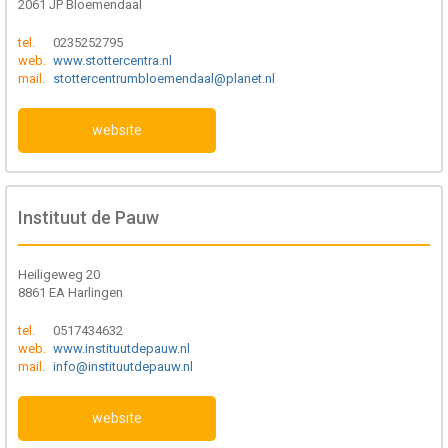
2061 JP Bloemendaal
tel.
0235252795
web.
www.stottercentra.nl
mail.
stottercentrumbloemendaal@planet.nl
website
Instituut de Pauw
Heiligeweg 20
8861 EA Harlingen
tel.
0517434632
web.
www.instituutdepauw.nl
mail.
info@instituutdepauw.nl
website