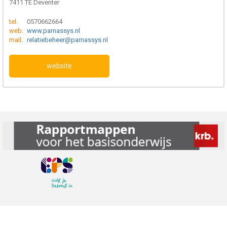
7411 TE Deventer
tel.
0570662664
web.
www.parnassys.nl
mail.
relatiebeheer@parnassys.nl
website