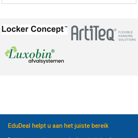
EduDeal helpt u aan het juiste bereik