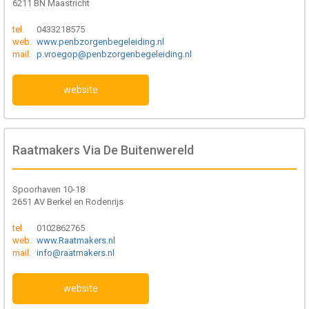
6211 BN Maastricht
tel.
0433218575
web.
www.penbzorgenbegeleiding.nl
mail.
p.vroegop@penbzorgenbegeleiding.nl
website
Raatmakers Via De Buitenwereld
Spoorhaven 10-18
2651 AV Berkel en Rodenrijs
tel.
0102862765
web.
www.Raatmakers.nl
mail.
info@raatmakers.nl
website