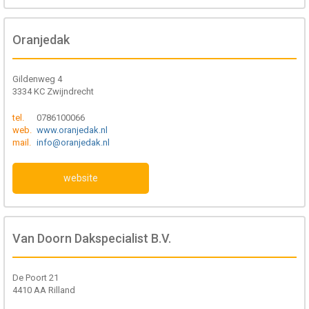
Oranjedak
Gildenweg 4
3334 KC Zwijndrecht
tel.
0786100066
web.
www.oranjedak.nl
mail.
info@oranjedak.nl
website
Van Doorn Dakspecialist B.V.
De Poort 21
4410 AA Rilland