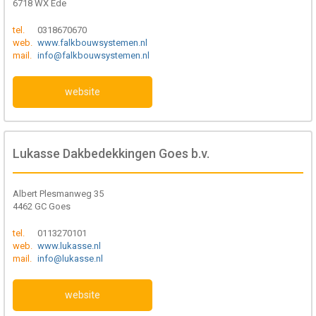
6718 WX Ede
tel.
0318670670
web.
www.falkbouwsystemen.nl
mail.
info@falkbouwsystemen.nl
website
Lukasse Dakbedekkingen Goes b.v.
Albert Plesmanweg 35
4462 GC Goes
tel.
0113270101
web.
www.lukasse.nl
mail.
info@lukasse.nl
website