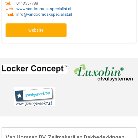
tel.
0113557788
web.
www.vandoorndakspecialist.nl
mail.
info@vandoorndakspecialist.nl
website
Van Horssen BV, Zeilmakerij en Dakbedekkingen