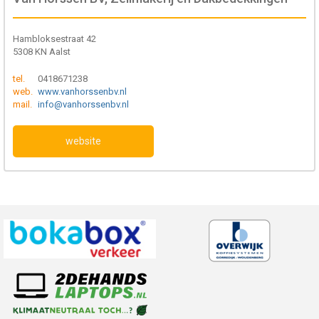
Hambloksestraat 42
5308 KN Aalst
tel.
0418671238
web.
www.vanhorssenbv.nl
mail.
info@vanhorssenbv.nl
website