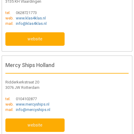
3135 KH Vlaardingen
tel.
0628721773
web.
www.klas4klas.nl
mail.
info@klas4klas.nl
website
Mercy Ships Holland
Ridderkerkstraat 20
3076 JW Rotterdam
tel.
0104102877
web.
www.mercyships.nl
mail.
info@mercyships.nl
website