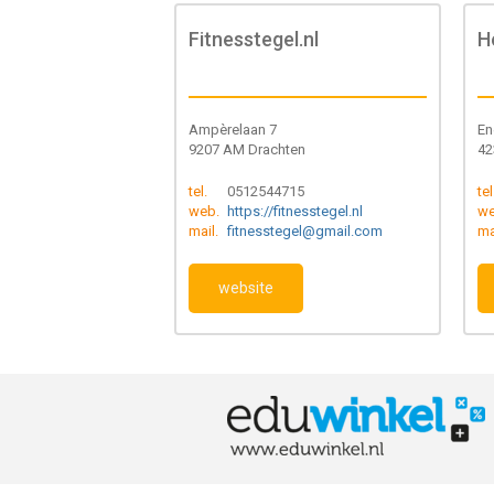
Fitnesstegel.nl
H
Ampèrelaan 7
En
9207 AM Drachten
42
tel.
0512544715
tel
web.
https://fitnesstegel.nl
we
mail.
fitnesstegel@gmail.com
ma
website