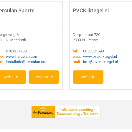
erculan Sports
PVCKliktegel.nl
ergieweg 6
Dorpsstraat 72C
31 DJ Meerkerk
7933 PD Pesse
.
0183354700
tel.
0858881598
b.
www.herculan.com
web.
www.pvckliktegel.nl
il.
installatie@herculan.com
mail.
info@pvckliktegel.nl
website
lees meer
website