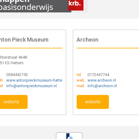
nton Pieck Museum
Archeon
hterstraat 4648
51 ES Hattem
.
0384442192
tel.
0172447744
b.
www.antonpieckmuseum-hattem.nl
web.
www.archeon.nl
il.
info@antonpieckmuseum.nl
mail.
info@archeon.nl
website
website