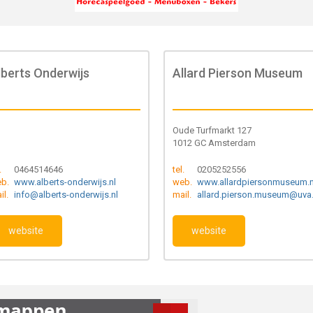
lberts Onderwijs
Allard Pierson Museum
Oude Turfmarkt 127
1012 GC Amsterdam
.
0464514646
tel.
0205252556
b.
www.alberts-onderwijs.nl
web.
www.allardpiersonmuseum.n
il.
info@alberts-onderwijs.nl
mail.
allard.pierson.museum@uva.
website
website