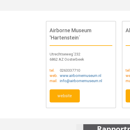
Airborne Museum
A
'Hartenstein´
Utrechtseweg´232
6862 AZ Oosterbeek
tel.
0263337710
tel
web.
www.airbornemuseum.nl
we
mail.
info@airbornemuseum.nl
ma
website