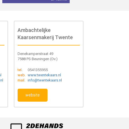
Ambachtelijke
Kaarsenmakerij Twente
Denekamperstraat 49
7588 PS Beuningen (Ov.)
tel.
0541355955
l
web.
www.twentekaars.nl
nl
mail.
info@twentekaars.nl
website