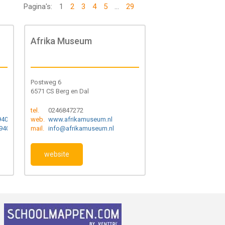
Pagina's:
1
2
3
4
5
...
29
Afrika Museum
Postweg 6
6571 CS Berg en Dal
tel.
0246847272
0-1945.nl
web.
www.afrikamuseum.nl
40-1945.nl
mail.
info@afrikamuseum.nl
website