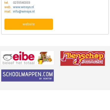
tel.
0255540333
web.
www.winsys.nl
mail.
info@winsys.nl
website