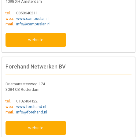
1098 XH Amsterdam
tel.
0858640211
web.
www.campuslan.nl
mail.
info@campuslan.nl
website
Forehand Netwerken BV
Driemanssteeweg 174
3084 CB Rotterdam
tel.
0102404122
web.
www.forehand.nl
mail.
info@forehand.nl
website