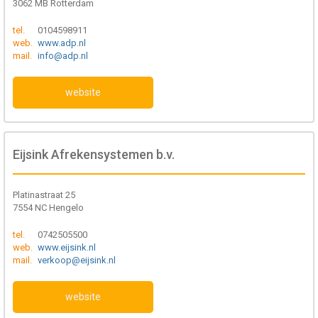
3062 MB Rotterdam
tel.
0104598911
web.
www.adp.nl
mail.
info@adp.nl
website
Eijsink Afrekensystemen b.v.
Platinastraat 25
7554 NC Hengelo
tel.
0742505500
web.
www.eijsink.nl
mail.
verkoop@eijsink.nl
website