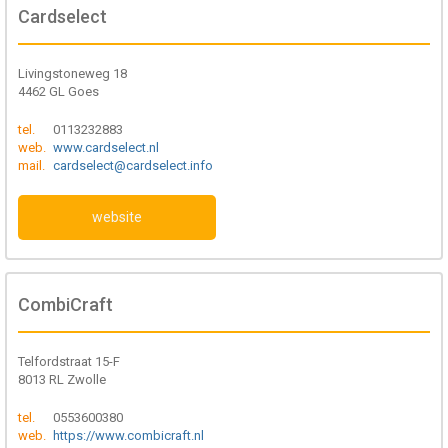
Cardselect
Livingstoneweg 18
4462 GL Goes
tel.
0113232883
web.
www.cardselect.nl
mail.
cardselect@cardselect.info
website
CombiCraft
Telfordstraat 15-F
8013 RL Zwolle
tel.
0553600380
web.
https://www.combicraft.nl