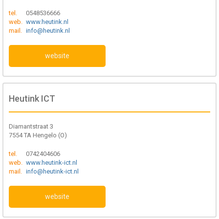
tel.
0548536666
web.
www.heutink.nl
mail.
info@heutink.nl
website
Heutink ICT
Diamantstraat 3
7554 TA Hengelo (O)
tel.
0742404606
web.
www.heutink-ict.nl
mail.
info@heutink-ict.nl
website