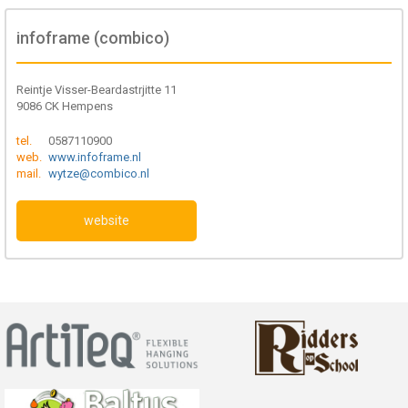
infoframe (combico)
Reintje Visser-Beardastrjitte 11
9086 CK Hempens
tel.
0587110900
web.
www.infoframe.nl
mail.
wytze@combico.nl
website