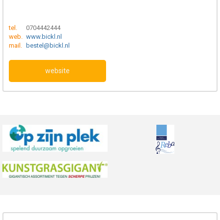
tel.
0704442444
web.
www.bickl.nl
mail.
bestel@bickl.nl
website