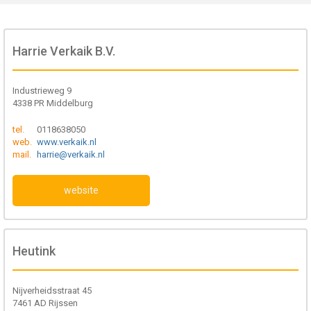
Harrie Verkaik B.V.
Industrieweg 9
4338 PR Middelburg
tel.
0118638050
web.
www.verkaik.nl
mail.
harrie@verkaik.nl
website
Heutink
Nijverheidsstraat 45
7461 AD Rijssen