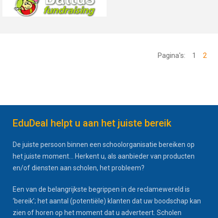
Pagina's:
1
2
EduDeal helpt u aan het juiste bereik
De juiste persoon binnen een schoolorganisatie bereiken op
het juiste moment... Herkent u, als aanbieder van producten
en/of diensten aan scholen, het probleem?
Een van de belangrijkste begrippen in de reclamewereld is
‘bereik’; het aantal (potentiële) klanten dat uw boodschap kan
zien of horen op het moment dat u adverteert. Scholen