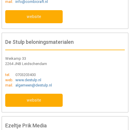
mail.
info@combicraft.nl
website
De Stulp beloningsmaterialen
Weikamp 33
2264 JNB Leidschendam
tel.
0703203400
web.
www.destulp.nl
mail.
algemeen@destulp.nl
website
Ezeltje Prik Media