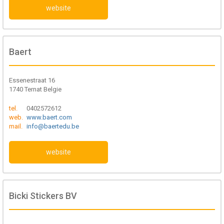
website
Baert
Essenestraat 16
1740 Ternat Belgie
tel.
0402572612
web.
www.baert.com
mail.
info@baertedu.be
website
Bicki Stickers BV