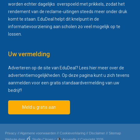
worden echter dagelijks overspoeld met prikkels, zodat het
rendement van de reclame-uitingen steeds meer onder druk
komt te staan. EduDeal helpt dit knelpunt in de
informatievoorziening aan scholen zo veel mogelijk op te
lossen.
Uw vermelding
Adverteren op de site van EduDeal? Lees hier meer over de
advertentiemogelijkheden. Op deze pagina kunt u zich tevens
aanmelden voor een gratis standaardvermelding van uw
bedrijf!
Meld u gratis aan
Privacy
//
Algemene voorwaarden
//
Cookieverklaring
//
Disclaimer
//
Sitemap
Website door
Studio Citroen
/
Accendis
// Copyright 2026