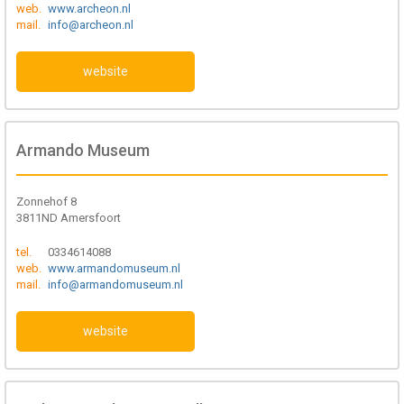
web.
www.archeon.nl
mail.
info@archeon.nl
website
Armando Museum
Zonnehof 8
3811ND Amersfoort
tel.
0334614088
web.
www.armandomuseum.nl
mail.
info@armandomuseum.nl
website