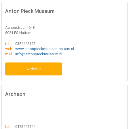
Anton Pieck Museum
Achterstraat 4648
8051 ES Hattem
tel.
0384442192
web.
www.antonpieckmuseum-hattem.nl
mail.
info@antonpieckmuseum.nl
website
Archeon
tel.
0172447744