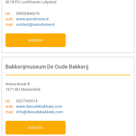
8218 PG Luchthaven Lelystad
tel.
09002846376
web.
www.aviodrome.nl
mail.
contact@aviodome.nl
website
Bakkerijmuseum De Oude Bakkerij
Nieuwstraat 8
1671 BD Medemblik
tel.
0227545014
web.
www.deoudebakkerij.com
mail.
info@deoudebakkerij.com
website