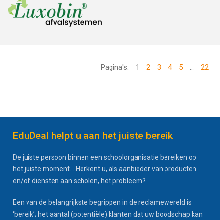
Pagina's:
1
2
3
4
5
...
22
EduDeal helpt u aan het juiste bereik
De juiste persoon binnen een schoolorganisatie bereiken op
het juiste moment... Herkent u, als aanbieder van producten
en/of diensten aan scholen, het probleem?
Een van de belangrijkste begrippen in de reclamewereld is
‘bereik’; het aantal (potentiële) klanten dat uw boodschap kan