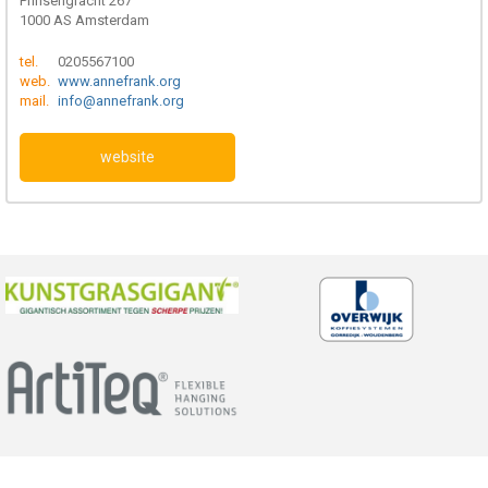
Prinsengracht 267
1000 AS Amsterdam
tel.
0205567100
web.
www.annefrank.org
mail.
info@annefrank.org
website