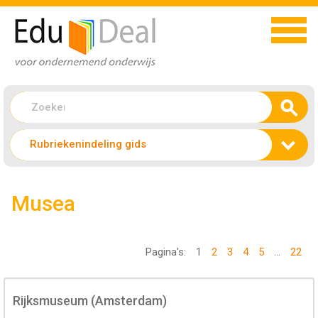
Rubriekenindeling gids
Musea
Pagina's:
1
2
3
4
5
...
22
Rijksmuseum (Amsterdam)